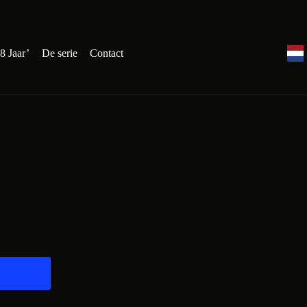
8 Jaar’
De serie
Contact