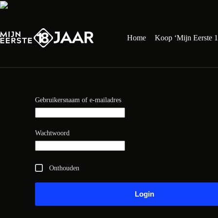
Ga
naar
de
inhoud
Home
Koop ‘Mijn Eerste 1
Vereist
Gebruikersnaam of e-mailadres
Vereist
Wachtwoord
Onthouden
Login