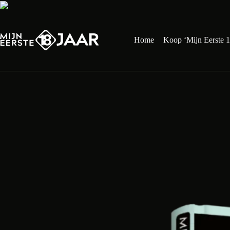
Ga
naar
de
inhoud
Home
Koop ‘Mijn Eerste 1