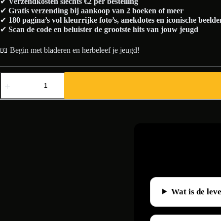
✔
Verzendkosten slechts €2 per bestelling
✔
Gratis verzending bij aankoop van 2 boeken of meer
✔
180 pagina’s vol kleurrijke foto’s, anekdotes en iconische beelde
✔
Scan de code en beluister de grootste hits van jouw jeugd
📖 Begin met bladeren en herbeleef je jeugd!
Mijn
Eerste
18
Jaar
1944
aantal
Wat is de lev