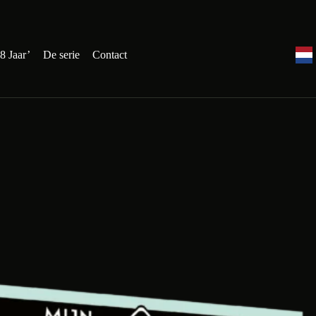
8 Jaar’
De serie
Contact