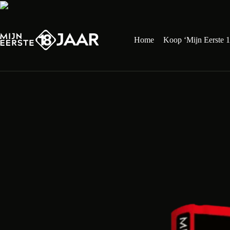
Ga
naar
de
inhoud
Home
Koop ‘Mijn Eerste 1