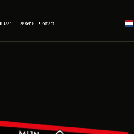
8 Jaar’
De serie
Contact