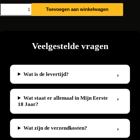
Mijn
Toevoegen aan winkelwagen
Eerste
18
Jaar
1958
aantal
Veelgestelde vragen
Wat is de levertijd?
Wat staat er allemaal in Mijn Eerste
18 Jaar?
Wat zijn de verzendkosten?