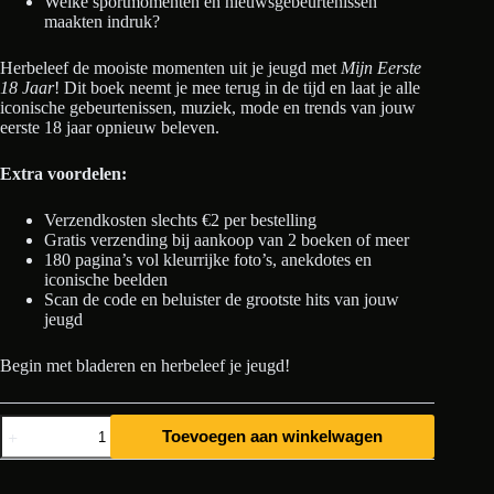
Welke sportmomenten en nieuwsgebeurtenissen
maakten indruk?
Herbeleef de mooiste momenten uit je jeugd met
Mijn Eerste
18 Jaar
! Dit boek neemt je mee terug in de tijd en laat je alle
iconische gebeurtenissen, muziek, mode en trends van jouw
eerste 18 jaar opnieuw beleven.
Extra voordelen:
Verzendkosten slechts €2 per bestelling
Gratis verzending bij aankoop van 2 boeken of meer
180 pagina’s vol kleurrijke foto’s, anekdotes en
iconische beelden
Scan de code en beluister de grootste hits van jouw
jeugd
Begin met bladeren en herbeleef je jeugd!
Mijn
Toevoegen aan winkelwagen
Eerste
18
Jaar