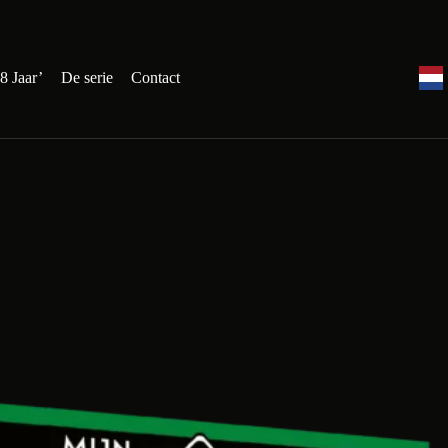
8 Jaar’
De serie
Contact