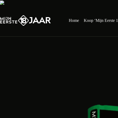
Ga
naar
de
inhoud
Home
Koop ‘Mijn Eerste 1