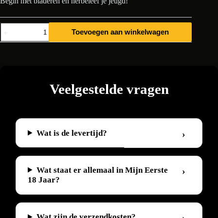
Begin met bladeren en herbeleef je jeugd!
Mijn
Toevoegen aan winkelwagen
Eerste
18
Jaar
1988
aantal
Veelgestelde vragen
Wat is de levertijd?
Wat staat er allemaal in Mijn Eerste
18 Jaar?
Wat zijn de verzendkosten?