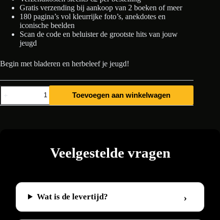
Gratis verzending bij aankoop van 2 boeken of meer
180 pagina’s vol kleurrijke foto’s, anekdotes en
iconische beelden
Scan de code en beluister de grootste hits van jouw
jeugd
Begin met bladeren en herbeleef je jeugd!
Mijn
Toevoegen aan winkelwagen
Eerste
18
Jaar
1991
aantal
Veelgestelde vragen
Wat is de levertijd?