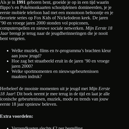
Als je in
1991
geboren bent, groeide je op in een tijd waarin
flippo’s en Pokémonkaarten schoolpleinen domineerden, je je
eerste mobiele telefoon had met een monotoon beltoontje en je
favoriete series op Fox Kids of Nickelodeon keek. De jaren
’90 en vroege jaren 2000 stonden vol popiconen,
computerspellen en nieuwe sociale netwerken.
Mijn Eerste 18
Jaar
brengt je terug naar de jeugdherinneringen die je nooit
bent vergeten.
Welke muziek, films en tv-programma’s brachten kleur
aan jouw jeugd?
Hoe zag het straatbeeld eruit in de jaren ’90 en vroege
jaren 2000?
Welke sportmomenten en nieuwsgebeurtenissen
maakten indruk?
Herbeleef de mooiste momenten uit je jeugd met
Mijn Eerste
18 Jaar
! Dit boek neemt je mee terug in de tijd en laat je alle
iconische gebeurtenissen, muziek, mode en trends van jouw
eerste 18 jaar opnieuw beleven.
Extra voordelen:
Verzendkosten slechts €2 per bestelling